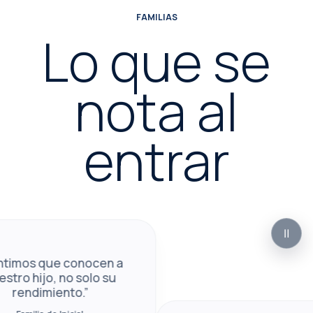
FAMILIAS
Lo que se
nota al
entrar
Ⅱ
Paus
s que conocen a
hijo, no solo su
dimiento.”