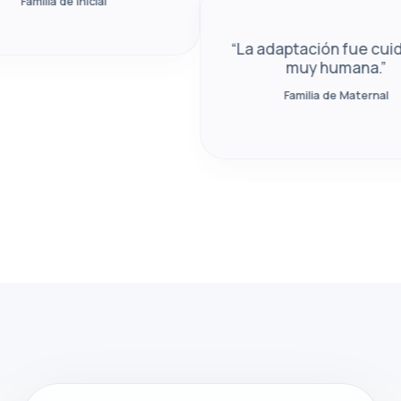
lia de Inicial
“La adaptación fue cuidada y
muy humana.”
Familia de Maternal