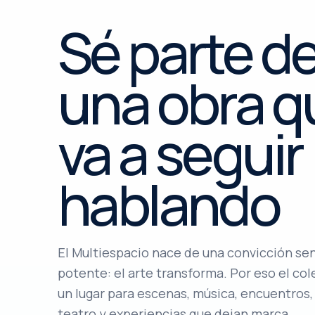
Sé parte d
una obra q
va a seguir
hablando
El Multiespacio nace de una convicción sen
potente: el arte transforma. Por eso el col
un lugar para escenas, música, encuentros,
teatro y experiencias que dejan marca.