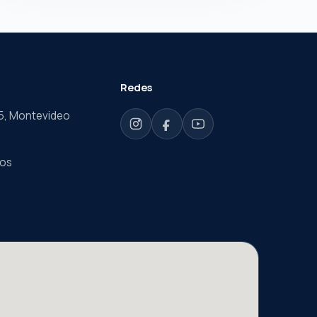
Redes
65, Montevideo
ros