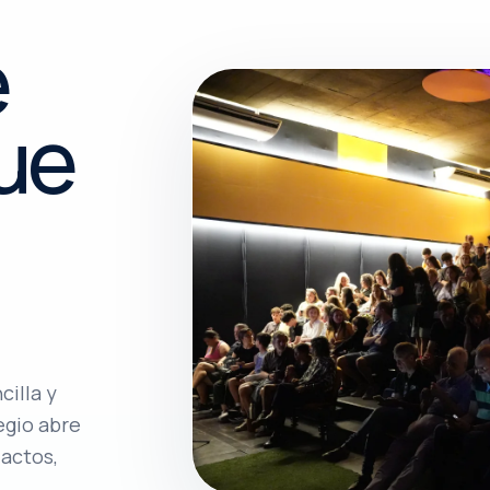
e
ue
cilla y
egio abre
 actos,