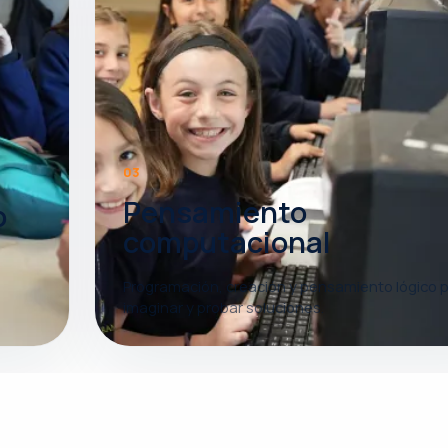
03
Pensamiento
o
computacional
a
Programación, creación y pensamiento lógico 
imaginar y probar soluciones.