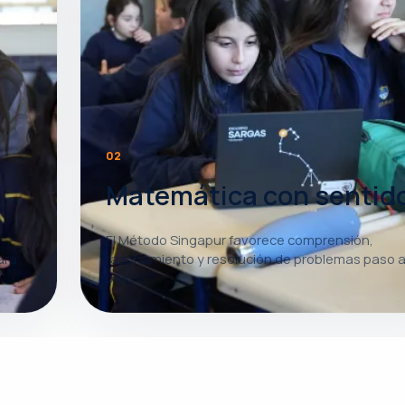
02
Matemática con sentid
El Método Singapur favorece comprensión,
ara
razonamiento y resolución de problemas paso 
paso.