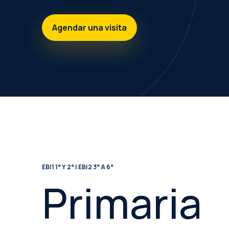
Agendar una visita
EBI1 1° Y 2° | EBI2 3° A 6°
Primaria