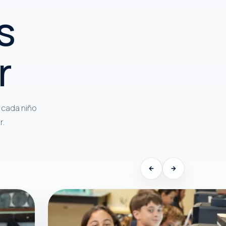
s
r
 cada niño
r.
←
→