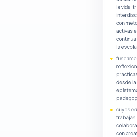
la vida, 
interdis
con met
activas 
continua
la escola
fundamen
reflexión
práctica
desde la
epistemo
pedagog
cuyos e
trabajan
colabora
con crea