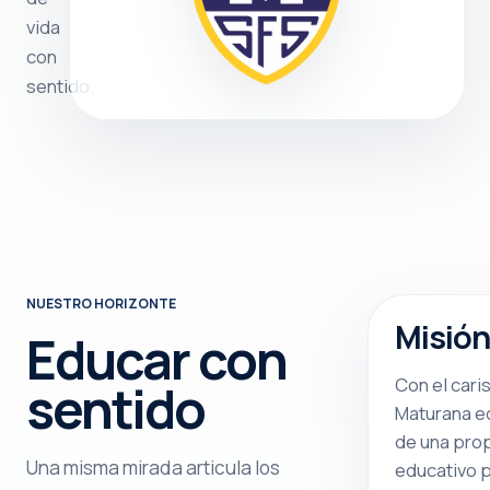
vida
con
sentido.
NUESTRO HORIZONTE
Misión
Educar con
Con el cari
sentido
Maturana e
de una pro
Una misma mirada articula los
educativo p