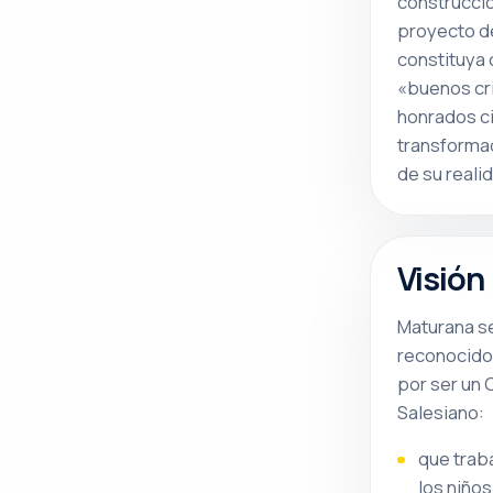
construcci
proyecto de
constituya
«buenos cri
honrados c
transformad
de su reali
Visión
Maturana s
reconocido
por ser un 
Salesiano:
que trab
los niños