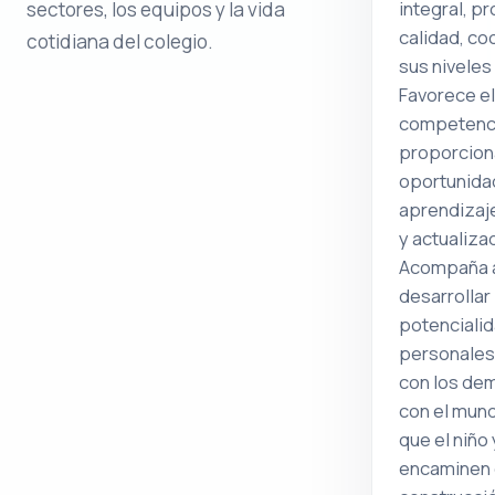
integral, pr
sectores, los equipos y la vida
calidad, co
cotidiana del colegio.
sus niveles
Favorece el
competenc
proporcio
oportunida
aprendizaj
y actualiza
Acompaña a
desarrollar 
potenciali
personales 
con los dem
con el mun
que el niño 
encaminen 