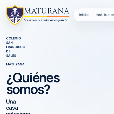
Saltar al contenido
MATURANA
Inicio
Institucio
Vocación por educar en familia
COLEGIO
SAN
FRANCISCO
DE
SALES
-
MATURANA
¿Quiénes
somos?
Una
casa
salesiana