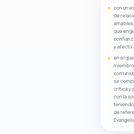
con un es
de relac
amables,
que eng
confianza
y afecto;
en el que
miembros
comunida
se comp
crítica y
con la s
teniend
de refere
Evangeli