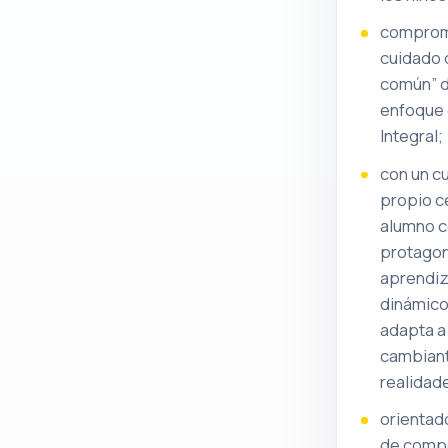
comprom
cuidado 
común” d
enfoque 
Integral;
con un c
propio c
alumno 
protagon
aprendiza
dinámico
adapta a
cambian
realidad
orientado
de comp