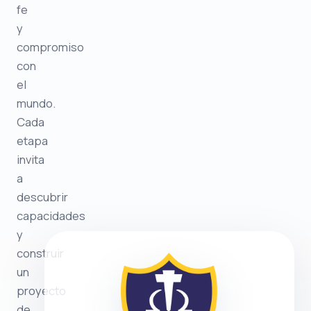
fe
y
compromiso
con
el
mundo.
Cada
etapa
invita
a
descubrir
capacidades
y
construir
un
proyecto
de